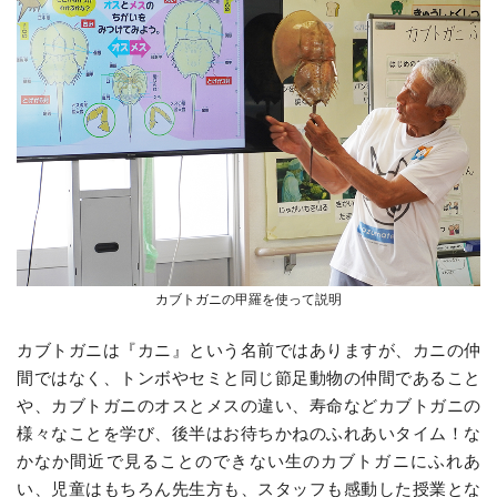
カブトガニの甲羅を使って説明
カブトガニは『カニ』という名前ではありますが、カニの仲
間ではなく、トンボやセミと同じ節足動物の仲間であること
や、カブトガニのオスとメスの違い、寿命などカブトガニの
様々なことを学び、後半はお待ちかねのふれあいタイム！な
かなか間近で見ることのできない生のカブトガニにふれあ
い、児童はもちろん先生方も、スタッフも感動した授業とな