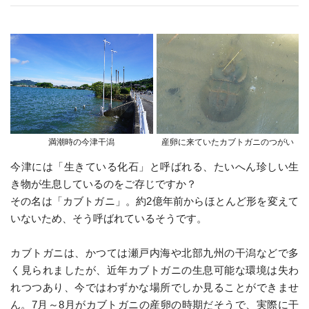
満潮時の今津干潟
産卵に来ていたカブトガニのつがい
今津には「生きている化石」と呼ばれる、たいへん珍しい生
き物が生息しているのをご存じですか？
その名は「カブトガニ」。約2億年前からほとんど形を変えて
いないため、そう呼ばれているそうです。
カブトガニは、かつては瀬戸内海や北部九州の干潟などで多
く見られましたが、近年カブトガニの生息可能な環境は失わ
れつつあり、今ではわずかな場所でしか見ることができませ
ん。7月～8月がカブトガニの産卵の時期だそうで、実際に干