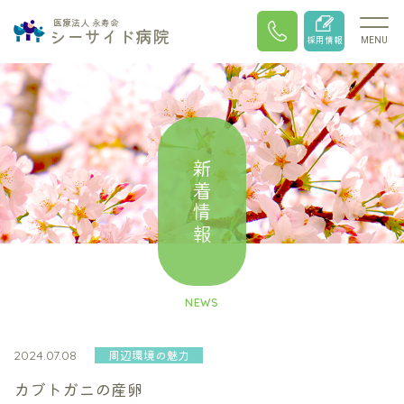
医療法人 永寿会
シーサイド病院
採用情報
MENU
新着情報
NEWS
周辺環境の魅力
2024.07.08
カブトガニの産卵