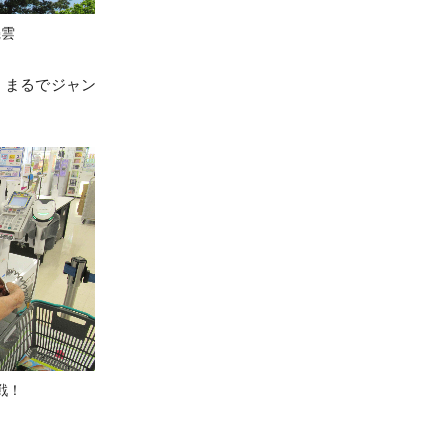
機雲
、まるでジャン
戦！