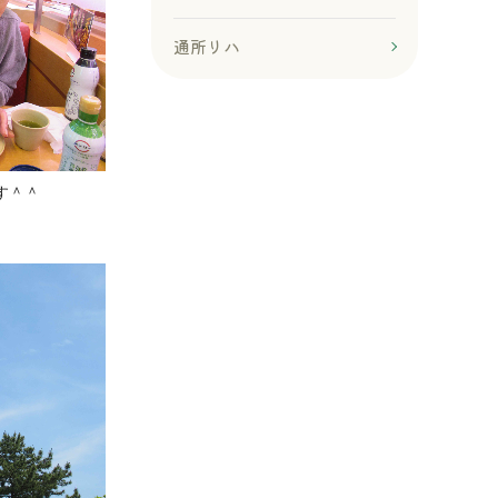
通所リハ
す＾＾