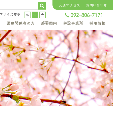
交通アクセス
お問い合わせ
字サイズ変更
小
中
大
内
医療関係者の方
部署案内
併設事業所
採用情報