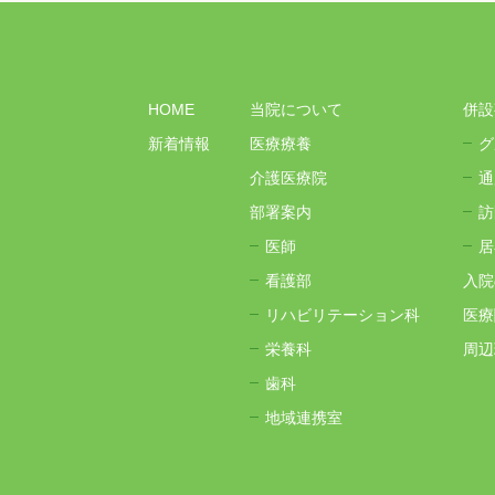
HOME
当院について
併設
新着情報
医療療養
グ
介護医療院
通
部署案内
訪
医師
居
看護部
入院
リハビリテーション科
医療
栄養科
周辺
歯科
地域連携室