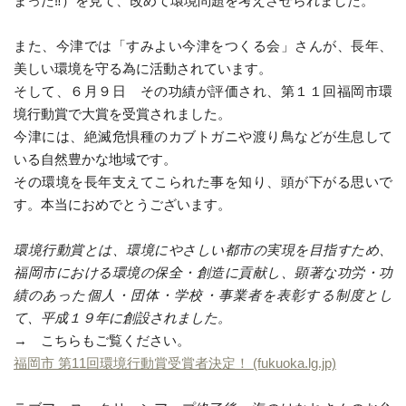
まった‼）を見て、改めて環境問題を考えさせられました。
また、今津では「すみよい今津をつくる会」さんが、長年、
美しい環境を守る為に活動されています。
そして、６月９日 その功績が評価され、第１１回福岡市環
境行動賞で大賞を受賞されました。
今津には、絶滅危惧種のカブトガニや渡り鳥などが生息して
いる自然豊かな地域です。
その環境を長年支えてこられた事を知り、頭が下がる思いで
す。本当におめでとうございます。
環境行動賞とは、環境にやさしい都市の実現を目指すため、
福岡市における環境の保全・創造に貢献し、顕著な功労・功
績のあった個人・団体・学校・事業者を表彰する制度とし
て、平成１９年に創設されました。
→ こちらもご覧ください。
福岡市 第11回環境行動賞受賞者決定！ (fukuoka.lg.jp)