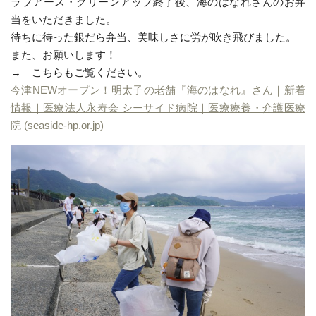
ラブアース・クリーンアップ終了後、海のはなれさんのお弁
当をいただきました。
待ちに待った銀だら弁当、美味しさに労が吹き飛びました。
また、お願いします！
→ こちらもご覧ください。
今津NEWオープン！明太子の老舗『海のはなれ』さん｜新着
情報｜医療法人永寿会 シーサイド病院｜医療療養・介護医療
院 (seaside-hp.or.jp)