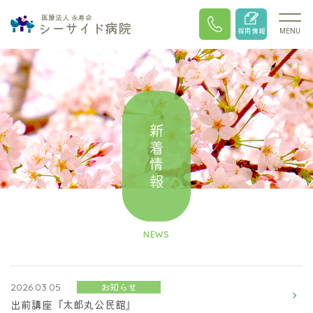
医療法人 永寿会
シーサイド病院
採用情報
MENU
新着情報
NEWS
お知らせ
2026.03.05
出前講座『太郎丸公民館』