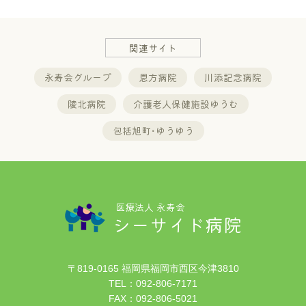
関連サイト
永寿会グループ
恩方病院
川添記念病院
陵北病院
介護老人保健施設ゆうむ
包括旭町･ゆうゆう
医療法人 永寿会
シーサイド病院
〒819-0165 福岡県福岡市西区今津3810
TEL：
092-806-7171
FAX：092-806-5021