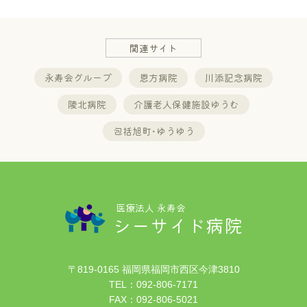
関連サイト
永寿会グループ
恩方病院
川添記念病院
陵北病院
介護老人保健施設ゆうむ
包括旭町･ゆうゆう
医療法人 永寿会
シーサイド病院
〒819-0165 福岡県福岡市西区今津3810
TEL：
092-806-7171
FAX：092-806-5021