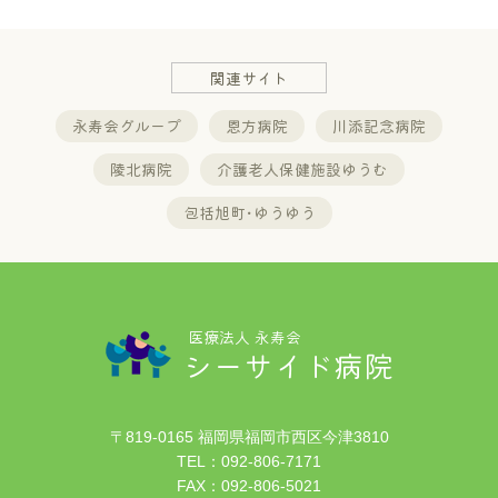
関連サイト
永寿会グループ
恩方病院
川添記念病院
陵北病院
介護老人保健施設ゆうむ
包括旭町･ゆうゆう
医療法人 永寿会
シーサイド病院
〒819-0165 福岡県福岡市西区今津3810
TEL：
092-806-7171
FAX：092-806-5021