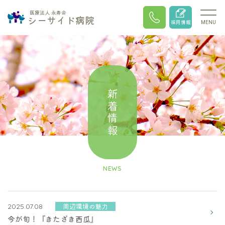
医療法人 永寿会
シーサイド病院
採用情報
MENU
新着情報
NEWS
周辺環境の魅力
2025.07.08
今が旬！『きたざき西瓜』